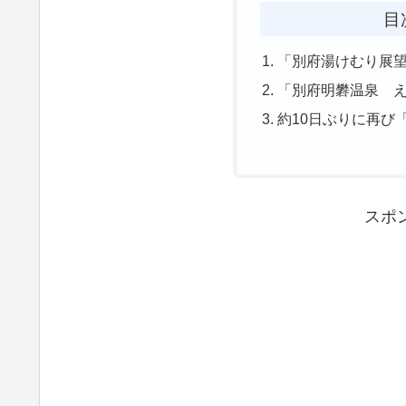
目
「別府湯けむり展
「別府明礬温泉 
約10日ぶりに再び
スポ