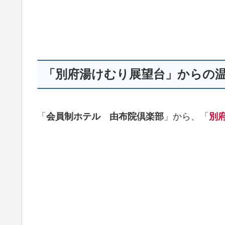
「別府湯けむり展望台」からの
「
会員制ホテル 由布院倶楽部
」から、「
別