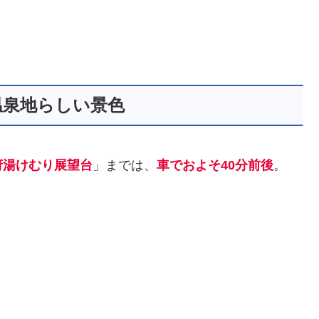
温泉地らしい景色
府湯けむり展望台
」までは、
車でおよそ40分前後
。