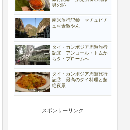
男の恥
南米旅行記⑩ マチュピチ
ュ村素敵やん
タイ・カンボジア周遊旅行
記⑪ アンコール・トムか
らタ・プロームへ
タイ・カンボジア周遊旅行
記② 最高のタイ料理と超
絶夜景
スポンサーリンク