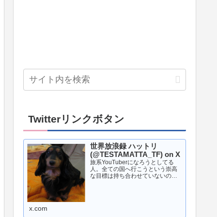
Twitterリンクボタン
世界放浪録 ハットリ
(@TESTAMATTA_TF) on X
旅系YouTuberになろうとしてる
人。全ての国へ行こうという崇高
な目標は持ち合わせていないので
行きたいところへ行く。◯◯1周と
いう旅がメイン。旅行とギャンブ
ルが好き。世界中の競馬場へ行き
たい。旅と旅行の違いは知らな
x.com
い。YouTubeでは毒...