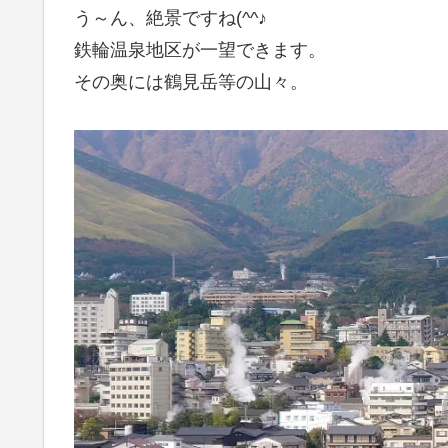
う～ん、絶景ですね(^^♪
鉄輪温泉地区が一望できます。
その奥には鶴見岳等の山々。