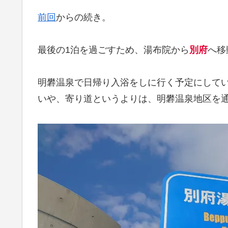
前回
からの続き。
最後の1泊を過ごすため、湯布院から
別府
へ移
明礬温泉で日帰り入浴をしに行く予定にして
いや、寄り道というよりは、明礬温泉地区を