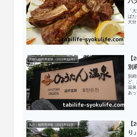
ハ
「大
ばた
大分
【
大分・福岡周遊旅（2021年11月）
別
別府
ど、
温泉
あっ
【
大分・福岡周遊旅（2021年11月）
り