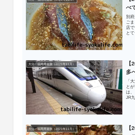
べ
別府
ごま
店で
とて
【
大分・福岡周遊旅（2021年11月）
多
「大
とが
は、
JR
ます
【
大分・福岡周遊旅（2021年11月）