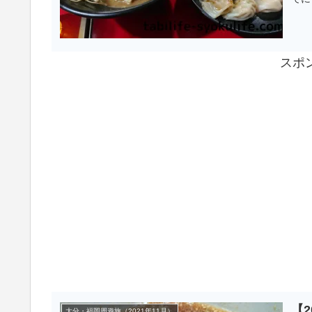
餃子
スポ
【
大分・福岡周遊旅（2021年11月）