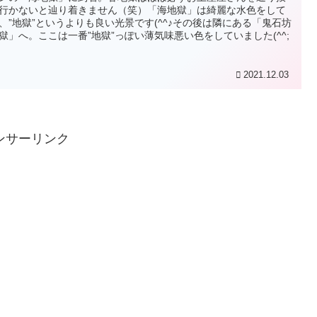
行かないと辿り着きません（笑）「海地獄」は綺麗な水色をして
、”地獄”というよりも良い光景です(^^♪その後は隣にある「鬼石坊
獄」へ。ここは一番”地獄”っぽい薄気味悪い色をしていました(^^;
2021.12.03
ンサーリンク