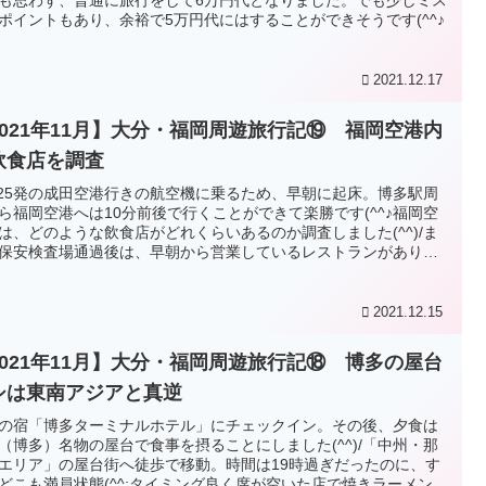
ポイントもあり、余裕で5万円代にはすることができそうです(^^♪
2021.12.17
2021年11月】大分・福岡周遊旅行記⑲ 福岡空港内
飲食店を調査
:25発の成田空港行きの航空機に乗るため、早朝に起床。博多駅周
ら福岡空港へは10分前後で行くことができて楽勝です(^^♪福岡空
は、どのような飲食店がどれくらいあるのか調査しました(^^)/ま
保安検査場通過後は、早朝から営業しているレストランがありま
。
2021.12.15
2021年11月】大分・福岡周遊旅行記⑱ 博多の屋台
シは東南アジアと真逆
の宿「博多ターミナルホテル」にチェックイン。その後、夕食は
（博多）名物の屋台で食事を摂ることにしました(^^)/「中州・那
エリア」の屋台街へ徒歩で移動。時間は19時過ぎだったのに、す
どこも満員状態(^^;タイミング良く席が空いた店で焼きラーメンと