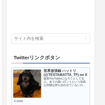
Twitterリンクボタン
世界放浪録 ハットリ
(@TESTAMATTA_TF) on X
旅系YouTuberになろうとしてる
人。全ての国へ行こうという崇高
な目標は持ち合わせていないので
行きたいところへ行く。◯◯1周と
いう旅がメイン。旅行とギャンブ
ルが好き。世界中の競馬場へ行き
たい。旅と旅行の違いは知らな
x.com
い。YouTubeでは毒...