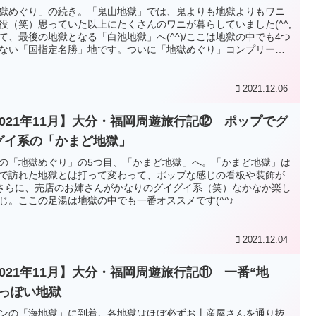
獄めぐり」の続き。「鬼山地獄」では、鬼よりも地獄よりもワニ
役（笑）思っていた以上にたくさんのワニが暮らしていました(^^;
て、最後の地獄となる「白池地獄」へ(^^)/ここは地獄の中でも4つ
ない「国指定名勝」地です。ついに「地獄めぐり」コンプリー
2021.12.06
2021年11月】大分・福岡周遊旅行記⑫ ポップでグ
グイ系の「かまど地獄」
の「地獄めぐり」の5つ目、「かまど地獄」へ。「かまど地獄」は
で訪れた地獄とは打って変わって、ポップな感じの看板や装飾が
^;さらに、売店のお姉さんがかなりのグイグイ系（笑）なかなか楽し
じ。ここの足湯は地獄の中でも一番オススメです(^^♪
2021.12.04
2021年11月】大分・福岡周遊旅行記⑪ 一番“地
”っぽい地獄
ンの「海地獄」に到着。各地獄はほぼ必ずお土産屋さんを通り抜