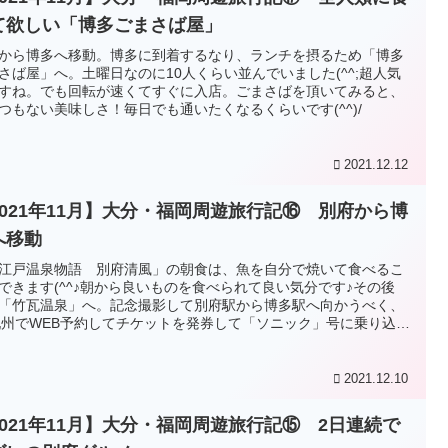
て欲しい「博多ごまさば屋」
から博多へ移動。博多に到着するなり、ランチを摂るため「博多
さば屋」へ。土曜日なのに10人くらい並んでいました(^^;超人気
すね。でも回転が速くてすぐに入店。ごまさばを頂いてみると、
つもない美味しさ！毎日でも通いたくなるくらいです(^^)/
2021.12.12
2021年11月】大分・福岡周遊旅行記⑯ 別府から博
へ移動
江戸温泉物語 別府清風」の朝食は、魚を自分で焼いて食べるこ
できます(^^♪朝から良いものを食べられて良い気分です♪その後
「竹瓦温泉」へ。記念撮影して別府駅から博多駅へ向かうべく、
九州でWEB予約してチケットを発券して「ソニック」号に乗り込み
。
2021.12.10
2021年11月】大分・福岡周遊旅行記⑮ 2日連続で