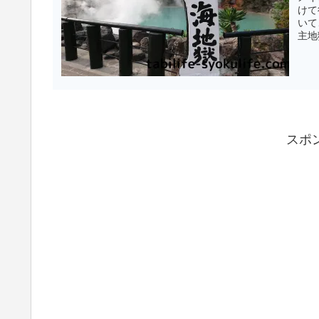
けて
いて
主地
スポ