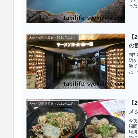
った
【
大分・福岡周遊旅（2021年11月）
の
朝7
辺か
港で
た、
した
【
大分・福岡周遊旅（2021年11月）
メ
今夜
福岡
珂川
でに