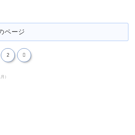
のページ
次
2
へ
1月）