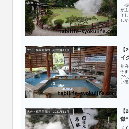
「地
が主
そし
しか
ト！
【
大分・福岡周遊旅（2021年11月）
イ
別府
今ま
(^
い感
【
大分・福岡周遊旅（2021年11月）
獄
メイ