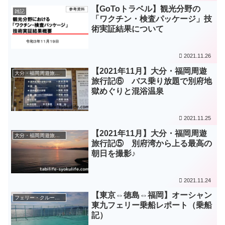
【GoToトラベル】観光分野の
雑記
「ワクチン・検査パッケージ」技
術実証結果について
2021.11.26
【2021年11月】大分・福岡周遊
大分・福岡周遊旅（2021年11月）
旅行記⑥ バス乗り放題で別府地
獄めぐりと混浴温泉
2021.11.25
【2021年11月】大分・福岡周遊
大分・福岡周遊旅（2021年11月）
旅行記⑤ 別府湾から上る最高の
朝日を撮影♪
2021.11.24
【東京⇔徳島⇔福岡】オーシャン
フェリー・クルーズ情報
東九フェリー乗船レポート（乗船
記）