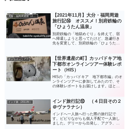
【2021年11月】大分・福岡周遊
大分・福岡周遊旅（2021年11月）
旅行記⑭ オススメ！別府鉄輪の
「ひょうたん温泉」
別府鉄輪の「地獄めぐり」を終えて、宿
へ帰還しようと思ってたけど、急遽行き
先を変更して、別府鉄輪の「ひょうたん
温泉」で日帰り温泉をすることにした
(^^♪思っていた以上に広くて何種類もの
温泉があって、個人的にかなりお気に入
【世界遺産の町】カッパドキア地
オンラインツアー
りの場所になりました(^^)/
下都市オンラインツアー体験レポ
ート（HIS）
HISの「カッパドキア 地下都市編」のオ
ンラインツアーに参加してみたので、そ
の体験レポートをお届けします。ほとん
ど外に出ずに生活していた住民の方はト
イレにかなりの苦労をしていたそうです
（笑）見た目だけでも雰囲気のある写真
インド旅行記⑩ （４日目その２
インド旅（2011年）
も見てみてください。
＠ヴァラナシ）
インドへ一人旅へ行った際の旅行記で
す。ビビりながらも個人手配で一人旅し
ました。デリーから出発し、アグラ、ガ
ヤー、ヴァラナシを巡ります。本記事で