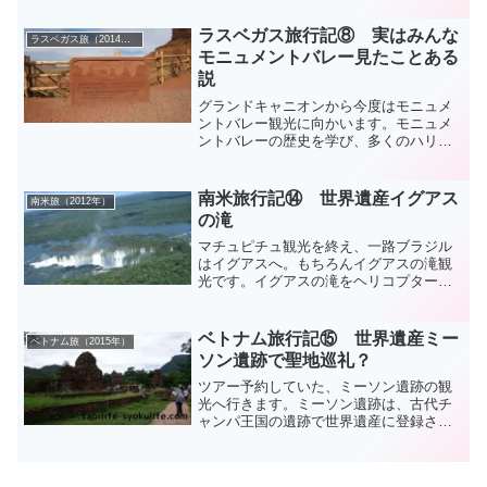
は、ヴァラナシからデリーへ戻る経路を
記しています。
ラスベガス旅行記⑧ 実はみんな
ラスベガス旅（2014年）
モニュメントバレー見たことある
説
グランドキャニオンから今度はモニュメ
ントバレー観光に向かいます。モニュメ
ントバレーの歴史を学び、多くのハリウ
ッド映画へ思いを馳せながら・・・。
南米旅行記⑭ 世界遺産イグアス
南米旅（2012年）
の滝
マチュピチュ観光を終え、一路ブラジル
はイグアスへ。もちろんイグアスの滝観
光です。イグアスの滝をヘリコプターで
遊覧飛行します。これは南米へ旅行へ行
った記録（ブログ）です。マチュピチュ
とイグアスの滝をメインにして、人生最
ベトナム旅行記⑮ 世界遺産ミー
ベトナム旅（2015年）
長の旅行をしてきました。
ソン遺跡で聖地巡礼？
ツアー予約していた、ミーソン遺跡の観
光へ行きます。ミーソン遺跡は、古代チ
ャンパ王国の遺跡で世界遺産に登録され
ています。乃木坂46がミュージックビデ
オを撮影していたことでも有名です(^^)/
ベトナムのハノイとダナンを海外一人旅