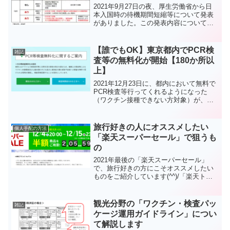
2021年9月27日の夜、厚生労働省から日
本入国時の待機期間短縮等について発表
がありました。この発表内容についてわ
かりやすくまとめました。ご覧いただけ
ればわかると思いますが、実質無意味な
ものです。残念。
【誰でもOK】東京都内でPCR検
雑記
査等の無料化が開始【180か所以
上】
2021年12月23日に、都内において無料で
PCR検査等行ってくれるようになった
（ワクチン接種できない方対象）が、直
後の12月25日に実質誰でも受けられるよ
うになりました。対象者や場所など詳細
にブログにまとめています(^^)/
旅行好きの人にオススメしたい
個人手配の方法
「楽天スーパーセール」で狙うも
の
2021年最後の「楽天スーパーセール」
で、旅行好きの方にこそオススメしたい
ものをご紹介しています(^^)/「楽天トラ
ベル」はもちろんですが、「楽天市場」
で購入できるオススメ品を挙げているの
で、参考にしてくださいm(__)m
観光分野の「ワクチン・検査パッ
雑記
ケージ運用ガイドライン」につい
て解説します