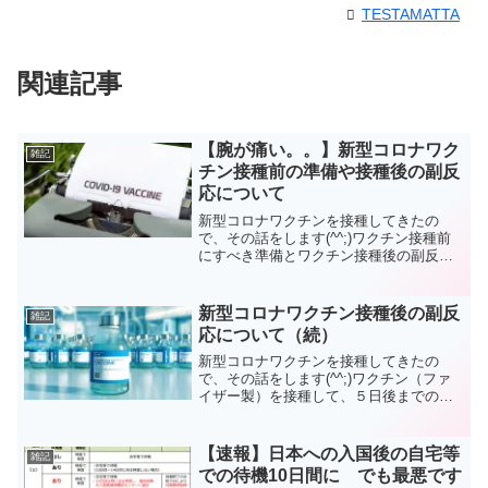
TESTAMATTA
関連記事
【腕が痛い。。】新型コロナワク
雑記
チン接種前の準備や接種後の副反
応について
新型コロナワクチンを接種してきたの
で、その話をします(^^;)ワクチン接種前
にすべき準備とワクチン接種後の副反応
を中心に綴っています。
新型コロナワクチン接種後の副反
雑記
応について（続）
新型コロナワクチンを接種してきたの
で、その話をします(^^;)ワクチン（ファ
イザー製）を接種して、５日後までの、
発現した副反応やそれが治るまでの時間
などを詳細にレポートします。
【速報】日本への入国後の自宅等
雑記
での待機10日間に でも最悪です