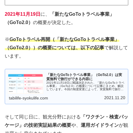
2021年11月19日
に、
「新たなGoToトラベル事業」
（GoTo2.0）
の概要が決定した。
※
GoToトラベル再開（「新たなGoToトラベル事業」
（GoTo2.0））の概要については、以下の記事
で解説して
います。
「新たなGoToトラベル事業」（GoTo2.0）は実
質無料で旅行ができる内容に
2021年11月19日に閣議決定された、「新たなGoToトラベ
ル事業」（GoTo2.0）の概要について記事にまとめ、解説
しています。今回の制度変更によって、実質無料で旅行が
できそうです(^^♪また、「地域観光事業支援」（いわゆる
県民割）についても変更があったのでご紹介しています。
2021.11.20
tabilife-syokulife.com
そして同じ日に、観光分野における
「ワクチン・検査パッ
ケージ」の技術実証結果の概要
や、
運用ガイドライン
が観