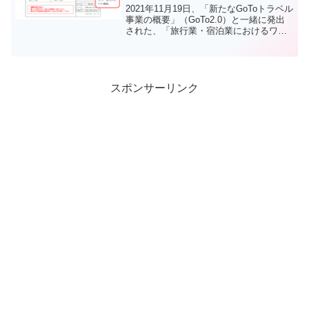
2021年11月19日、「新たなGoToトラベル
事業の概要」（GoTo2.0）と一緒に発出
された、「旅行業・宿泊業におけるワク
チン・検査パッケージ運用ガイドライ
ン」についてのご紹介と解説をしていま
す。GoToトラベルが再開されたらどのよ
うに運用が変わるのかぜひチェックして
みてください(^^)/
スポンサーリンク