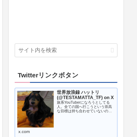
Twitterリンクボタン
世界放浪録 ハットリ
(@TESTAMATTA_TF) on X
旅系YouTuberになろうとしてる
人。全ての国へ行こうという崇高
な目標は持ち合わせていないので
行きたいところへ行く。◯◯1周と
いう旅がメイン。旅行とギャンブ
ルが好き。世界中の競馬場へ行き
たい。旅と旅行の違いは知らな
x.com
い。YouTubeでは毒...