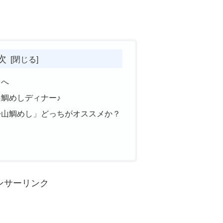
次
）へ
鯛めしディナー♪
松山鯛めし」どっちがオススメか？
ンサーリンク