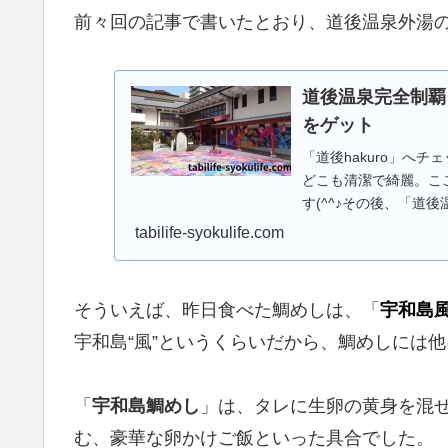
前々回の記事で書いたとおり、道後温泉外湯の完
道後温泉完全制覇
をゲット
「道後hakuro」へ
どこも清潔で綺麗。こ
す(^^♪その後、「道
飛鳥乃湯泉」と3つの湯
tabilife-syokulife.com
そういえば、昨日食べた鯛めしは、「
宇和島風
宇和島“風”というくらいだから、鯛めしには
「
宇和島鯛めし
」は、タレに生卵の黄身を混
む、豪華な卵かけご飯といった具合でした。