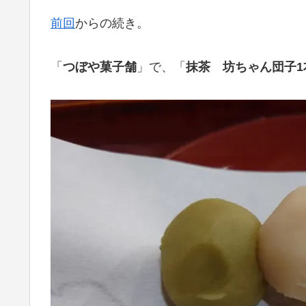
前回
からの続き。
「
つぼや菓子舗
」で、「
抹茶 坊ちゃん団子1