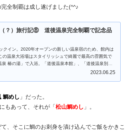
全制覇は成し遂げました(^^♪
（？）旅行記⑧ 道後温泉完全制覇で記念品
チェックイン。2020年オープンの新しい温泉宿のため、館内は
この温泉大浴場はスタイリッシュで綺麗で最高の雰囲気で
後温泉 椿の湯」で入浴。「道後温泉本館」、「道後温泉別館
めぐりスタンプラリー制覇で記念品をゲットしました(^^)/
2023.06.25
 鯛めし
」だった。
他にもあって、それが「
松山鯛めし
」。
ぜて、そこに鯛のお刺身を漬け込んでご飯をかきこ