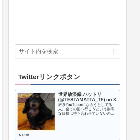
Twitterリンクボタン
世界放浪録 ハットリ
(@TESTAMATTA_TF) on X
旅系YouTuberになろうとしてる
人。全ての国へ行こうという崇高
な目標は持ち合わせていないので
行きたいところへ行く。◯◯1周と
いう旅がメイン。旅行とギャンブ
ルが好き。世界中の競馬場へ行き
たい。旅と旅行の違いは知らな
x.com
い。YouTubeでは毒...