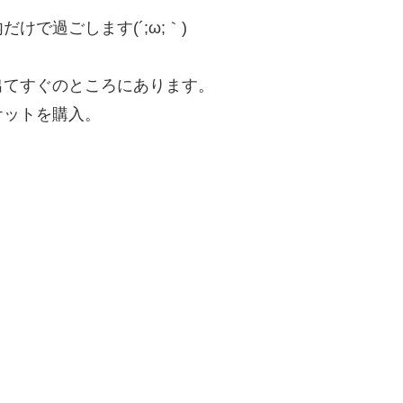
で過ごします(´;ω;｀)
出てすぐのところにあります。
ケットを購入。