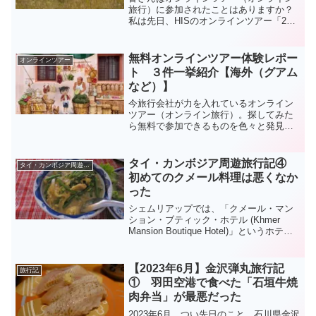
旅行）に参加されたことはありますか？
私は先日、HISのオンラインツアー「24
時間ライブツアー」に参加しました。こ
の体験レポートを詳細にまとめました。
オンラインツアーの参加に迷っている方
無料オンラインツアー体験レポー
オンラインツアー
などは、ぜひ参考にしてください！
ト ３件一挙紹介【海外（グアム
など）】
今旅行会社が力を入れているオンライン
ツアー（オンライン旅行）。探してみた
ら無料で参加できるものを色々と発見。
その無料オンラインツアーの体験レポー
トを一挙３件ご紹介します。
タイ・カンボジア周遊旅行記④
タイ・カンボジア周遊旅（2015年）
初めてのクメール料理は悪くなか
った
シェムリアップでは、「クメール・マン
ション・ブティック・ホテル (Khmer
Mansion Boutique Hotel)」というホテル
に2泊しました(^^)/ここは、小規模な施設
ながらも、新築同様の客室と清潔なプー
ルがあり、1泊につき2千円ちょっととい
【2023年6月】金沢弾丸旅行記
旅行記
う破格のホテル。チェックイン後、初の
① 羽田空港で食べた「石垣牛焼
クメール料理を堪能しました。
肉弁当」が最悪だった
2023年6月。つい先日のこと、石川県金沢