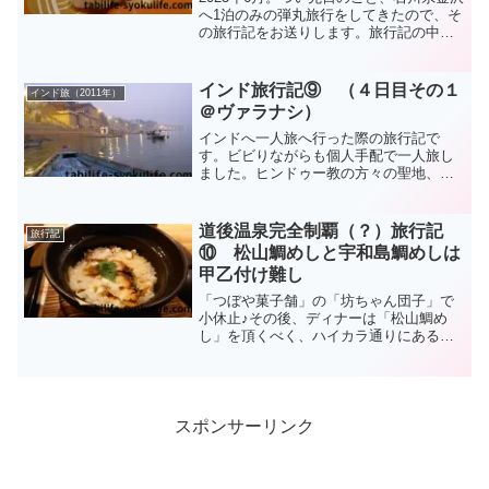
へ1泊のみの弾丸旅行をしてきたので、そ
の旅行記をお送りします。旅行記の中
に、金沢へ行かれる方の度のヒントにな
れるようなことを書いていきたいと思い
ますので、参考にしていただけると幸い
インド旅行記⑨ （４日目その１
インド旅（2011年）
です(^^)/
＠ヴァラナシ）
インドへ一人旅へ行った際の旅行記で
す。ビビりながらも個人手配で一人旅し
ました。ヒンドゥー教の方々の聖地、ヴ
ァラナシのガンジス川へ向かいます。圧
倒的な荘厳さと神秘性をひしひしと感
じ、ここまで来て良かったな～としみじ
道後温泉完全制覇（？）旅行記
旅行記
みします。
⑩ 松山鯛めしと宇和島鯛めしは
甲乙付け難し
「つぼや菓子舗」の「坊ちゃん団子」で
小休止♪その後、ディナーは「松山鯛め
し」を頂くべく、ハイカラ通りにある
「秋嘉（あか）」というお店へ。鯛の香
ばしい風味が立ち込める「松山鯛めし」
は絶品でした(^^♪
スポンサーリンク