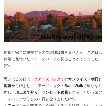
前夜と完全に重複するので詳細は書きませんが、この日も
綺麗に色付いたエアーズロックを見ることができました
(^^♪
思えばこの日は、
エアーズロック
での
サンライズ（朝日）
鑑賞
から始まり、エアーズロックの
Base Walk
で周りを1
周し、
頂上まで登り
、
サンセット鑑賞
もする、というエア
ーズロックづくしの１日となりました(^^)/
エアーズロック関連でもう他にすることは何もない、とい