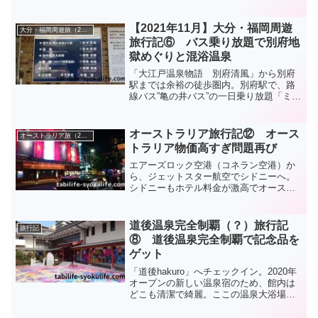
だきました(^^)/ルフトハンザ航空ビジネ
スクラスのシートや機内食をご紹介して
います。
【2021年11月】大分・福岡周遊
大分・福岡周遊旅（2021年11月）
旅行記⑥ バス乗り放題で別府地
獄めぐりと混浴温泉
「大江戸温泉物語 別府清風」から別府
駅までは余裕の徒歩圏内。別府駅で、路
線バス”亀の井バス”の一日乗り放題「ミニ
フリー乗車券」を購入。1,000円です。こ
こからまずは明礬地区にある混浴温泉へ
行きました(^^♪
オーストラリア旅行記⑫ オース
オーストラリア旅（2015年）
トラリア物価高すぎ問題再び
エアーズロック空港（コネラン空港）か
ら、ジェットスター航空でシドニーへ。
シドニーもホテル料金が激高でオースト
ラリアの物価高すぎ問題が再燃（笑）な
ぜか他と比べて格段に安かったサービス
アパートメントへ向かいます。
道後温泉完全制覇（？）旅行記
旅行記
⑧ 道後温泉完全制覇で記念品を
ゲット
「道後hakuro」へチェックイン。2020年
オープンの新しい温泉宿のため、館内は
どこも清潔で綺麗。ここの温泉大浴場は
スタイリッシュで綺麗で最高の雰囲気で
す(^^♪その後、「道後温泉 椿の湯」で入