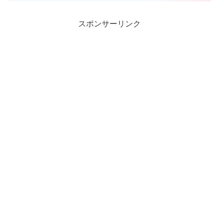
浴。「道後温泉本館」、「道後温泉別館
飛鳥乃湯泉」と3つの湯めぐりスタンプラ
リー制覇で記念品をゲットしました(^^)/
スポンサーリンク