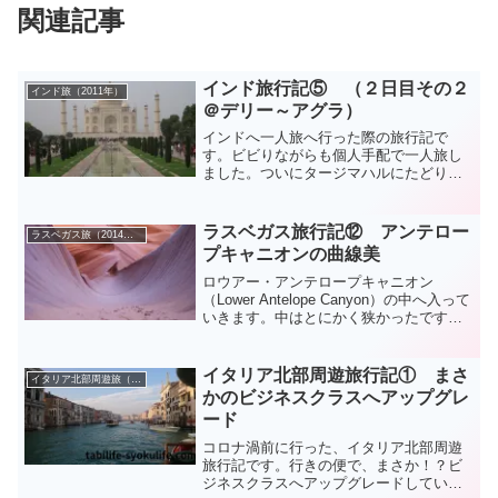
関連記事
インド旅行記⑤ （２日目その２
インド旅（2011年）
＠デリー～アグラ）
インドへ一人旅へ行った際の旅行記で
す。ビビりながらも個人手配で一人旅し
ました。ついにタージマハルにたどり着
きます。美しすぎる・・・。
ラスベガス旅行記⑫ アンテロー
ラスベガス旅（2014年）
プキャニオンの曲線美
ロウアー・アンテロープキャニオン
（Lower Antelope Canyon）の中へ入って
いきます。中はとにかく狭かったです
が、すごい美しい写真を撮れるスポット
がたくさんありました(^^♪
イタリア北部周遊旅行記① まさ
イタリア北部周遊旅（2018年～2019年）
かのビジネスクラスへアップグレ
ード
コロナ渦前に行った、イタリア北部周遊
旅行記です。行きの便で、まさか！？ビ
ジネスクラスへアップグレードしていた